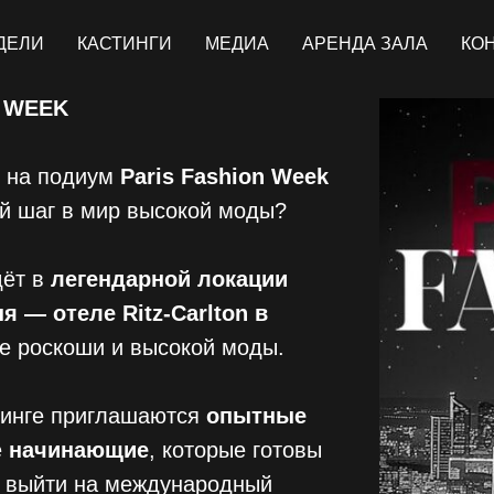
ДЕЛИ
КАСТИНГИ
МЕДИА
АРЕНДА ЗАЛА
КО
N WEEK
 на подиум
Paris Fashion Week
й шаг в мир высокой моды?
дёт в
легендарной локации
я — отеле Ritz-Carlton в
ле роскоши и высокой моды.
тинге приглашаются
опытные
е
начинающие
, которые готовы
и выйти на международный