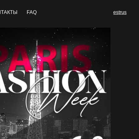
НТАКТЫ
FAQ
est
rus