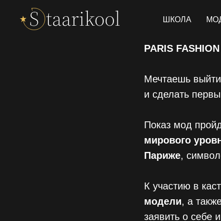
ШКОЛА
МО
PARIS FASHIO
Мечтаешь выйти
и сделать первы
Показ мод прой
мирового уровн
Париже
, симво
К участию в кас
модели
, а такж
заявить о себе 