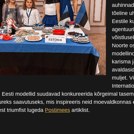
auhinnad
tõeline u
Eestile k
agentuuri
võistluse
Noorte o
modellin
karisma j
avaldasid
muljet. V
Internati
d Eesti modellid suudavad konkureerida kõrgeimal taseme
ureks saavutuseks, mis inspireeris neid moevaldkonnas e
st triumfist lugeda
Postimees
artiklist.