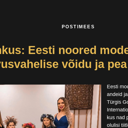
POSTIMEES
hkus: Eesti noored model
usvahelise võidu ja pe
Eesti mod
andeid ja
Türgis G
Internati
kus nad p
olulisi tii