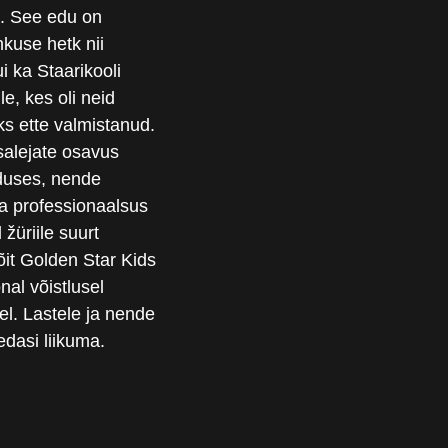
. See edu on
hkuse hetk nii
ui ka Staarikooli
le, kes oli neid
ks ette valmistanud.
salejate osavus
duses, nende
a professionaalsus
 žüriile suurt
õit Golden Star Kids
onal võistlusel
l. Lastele ja nende
dasi liikuma.