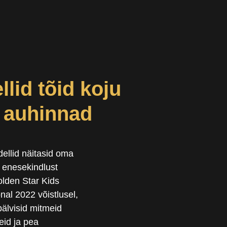
lid tõid koju
a auhinnad
ellid näitasid oma
 enesekindlust
olden Star Kids
onal 2022 võistlusel,
älvisid mitmeid
tleid ja pea