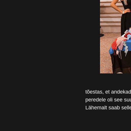
tõestas, et andeka
peredele oli see su
Lähemalt saab selle