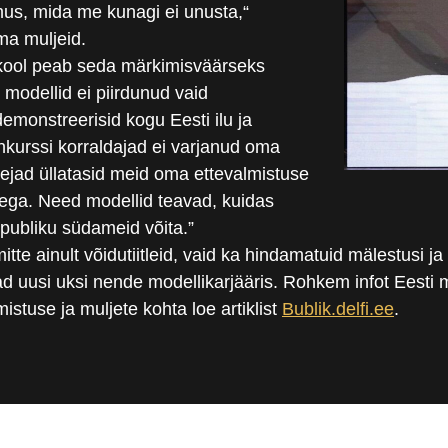
s, mida me kunagi ei unusta,“
ma muljeid.
kool peab seda märkimisväärseks
modellid ei piirdunud vaid
emonstreerisid kogu Eesti ilu ja
nkurssi korraldajad ei varjanud oma
alejad üllatasid meid oma ettevalmistuse
sega. Need modellid teavad, kuidas
 publiku südameid võita.”
itte ainult võidutiitleid, vaid ka hindamatuid mälestusi ja
d uusi uksi nende modellikarjääris. Rohkem infot Eesti 
istuse ja muljete kohta loe artiklist
Bublik.delfi.ee
.