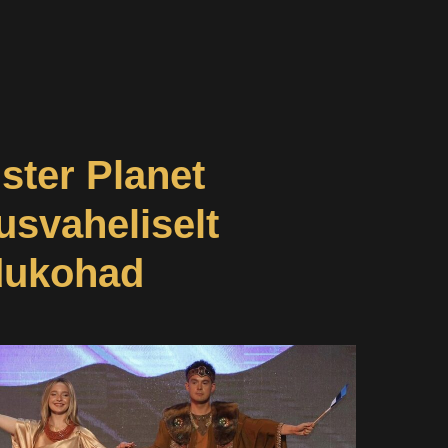
ster Planet
usvaheliselt
idukohad