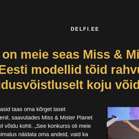
DELFI.EE
on meie seas Miss & Mi
Eesti modellid tõid rahv
udusvõistluselt koju võ
tasid taas oma kõrget taset
enil, saavutades Miss & Mister Planet
el võidu kohti. „See konkurss oli meie
võimalus näidata oma andeid, vaid ka