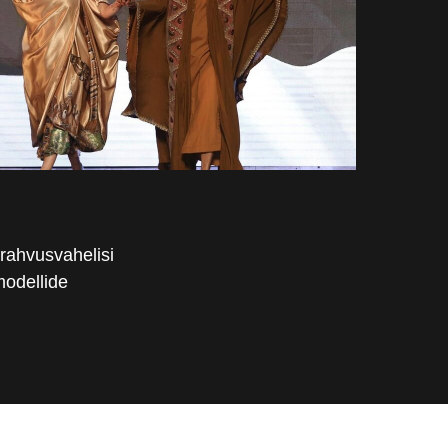
 rahvusvahelisi
modellide