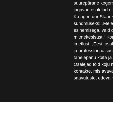
suurepärane kogemu
jagavad osalejad o
Ka agentuur Staari
sündmuseks: „Meie 
esinemisega, vaid d
mitmekesisust.” Ko
imetlust: „Eesti os
ja professionaalsu
tähelepanu köita ja
Osalejad tõid koju m
kontakte, mis avava
saavutuste, ettevalm