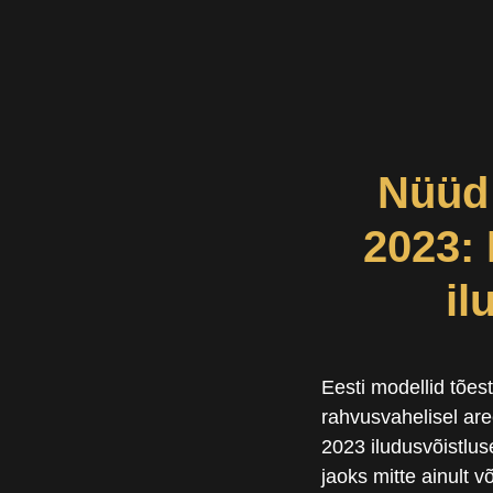
Nüüd 
2023: 
il
Eesti modellid tões
rahvusvahelisel are
2023 iludusvõistlus
jaoks mitte ainult 