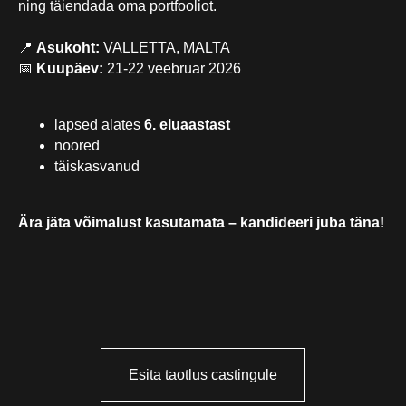
ning täiendada oma portfooliot.
📍
Asukoht:
VALLETTA, MALTA
📅
Kuupäev:
21-22 veebruar 2026
lapsed alates
6. eluaastast
noored
täiskasvanud
Ära jäta võimalust kasutamata – kandideeri juba täna!
Roosikrantsi 11, Tallinn (1. korrus) - Šveitsi Maja
Nelgi tee 1, Viimsi (1. korrus) - Viimsi Huvikeskus
info@staarikool.ee
Anna Birjukova
+372 5351 5340 anna@staarikool.ee
Esita taotlus castingule
Karina Demutskaja
+372 553 0987 karina@staarikool.ee