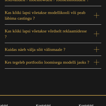
Kas kõiki lapsi võetakse modellikooli või peab
läbima castingu ?
Kas kõiki lapsi võetakse võrdselt reklaamidesse
?
Kuidas näeb välja sõit välismaale ?
Kes tegeleb portfoolio loomisega modelli jaoks ?
Roosikrantsi 11, Tallinn (1. korrus) - Šveitsi Maja
Nelgi tee 1, Viimsi (1. korrus) - Viimsi Huvikeskus
info@staarikool.ee
aktid
Kontaktid
Kontaktid