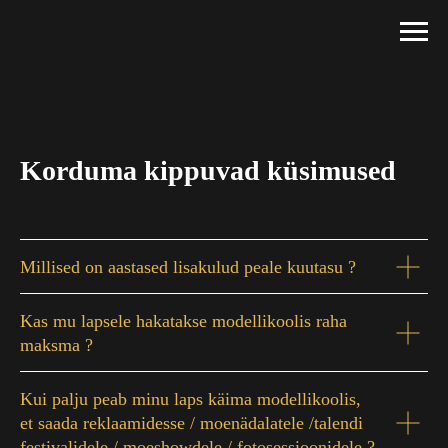
Korduma kippuvad küsimused
Millised on aastased lisakulud peale kuutasu ?
Kas mu lapsele hakatakse modellikoolis raha
maksma ?
Kui palju peab minu laps käima modellikoolis,
et saada reklaamidesse / moenädalatele /talendi
festivalidele / moeshowdele / fotosessioonidele ?