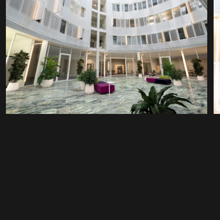
Saali broneerimiseks,
täida ankeet
Rendi saal