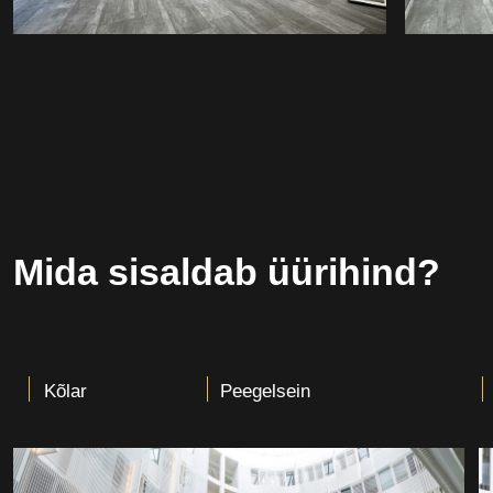
Mida sisaldab üürihind?
Kõlar
Peegelsein
Garderoob