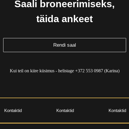
Roosikrantsi 11, Tallinn (1. korrus) - Šveitsi Maja
Nelgi tee 1, Viimsi (1. korrus) - Viimsi Huvikeskus
info@staarikool.ee
Anna Birjukova
+372 5351 5340 anna@staarikool.ee
Karina Demutskaja
+372 553 0987 karina@staarikool.ee
Kui teil on kiire küsimus - helistage +372 553 0987 (Karina)
Esita küsimus
Kontaktid
Kontaktid
Kontaktid