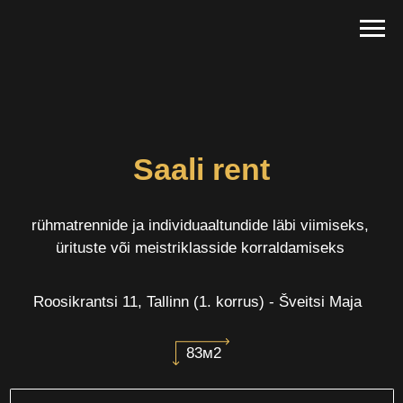
Saali rent
rühmatrennide ja individuaaltundide läbi viimiseks,
ürituste või meistriklasside korraldamiseks
Roosikrantsi 11, Tallinn (1. korrus) - Šveitsi Maja
83м2
Rendi saal
Hinnakiri: