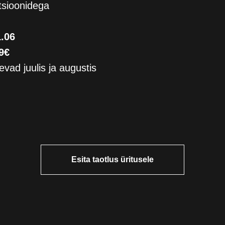
tsioonidega
.06
9€
vad juulis ja augustis
Anna Birjukova
+372 5351 5340 anna@staarikool.ee
Karina Demutskaja
+372 553 0987 karina@staarikool.ee
Esita taotlus üritusele
Esita küsimus