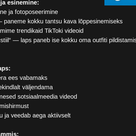
ja esinemine:
ne ja fotoposeerimine
— paneme kokku tantsu kava lõppesinemiseks
mime trendikaid TikToki videoid
tiil“ — laps paneb ise kokku oma outfiti pildistam
aps:
ra ees vabamaks
kindlalt väljendama
mesed sotsiaalmeedia videod
mishirmust
u ja veedab aega aktiivselt
ammis: