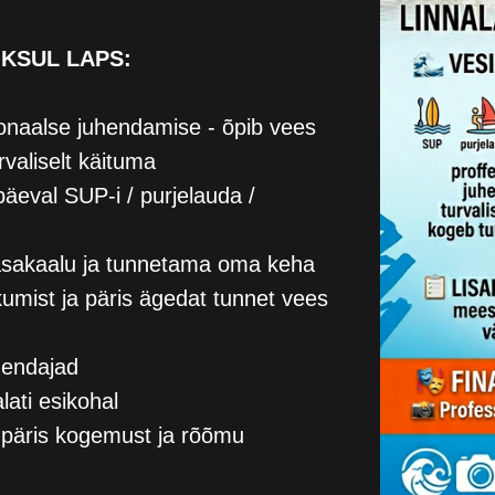
OKSUL LAPS:
onaalse juhendamise - õpib vees
rvaliselt käituma
äeval SUP-i / purjelauda /
asakaalu ja tunnetama oma keha
ikumist ja päris ägedat tunnet vees
hendajad
lati esikohal
t, päris kogemust ja rõõmu