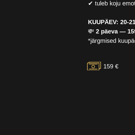
✔ tuleb koju emo
KUUPÄEV: 20-21
💸
2 päeva — 15
*järgmised kuupäe
159 €
Roosikrantsi 11, Tallinn (1. korrus) - Šveitsi Maja
Nelgi tee 1, Viimsi (1. korrus) - Viimsi Huvikeskus