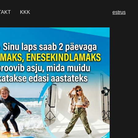
TAKT
KKK
est
rus