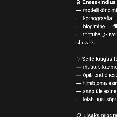
🎬
Enesekindlus 
— modellikõndimi
— koreograafia 
— blogimine — fil
— töötuba „Suve s
show’ks
✨
Selle käigus l
— muutub kaame
— õpib end enese
— filmib oma esi
— saab üle esine
— leiab uusi sõpr
📋
Lisaks progr