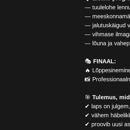
— tuulelohe lenn
— meeskonnamäng
— jalutuskäigud v
— vihmase ilmag
— lõuna ja vahep
🎭
FINAAL:
🔥 Lõppesinemin
📸 Professionaaln
🎯
Tulemus, mid
✔ laps on julgem,
✔ vähem häbelikk
✔ proovib uusi as