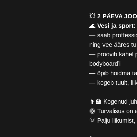
💥
2 PÄEVA JO
🌊
Vesi ja sport:
— saab proffessi
ning vee ääres tu
— proovib kahel p
bodyboard’i
— õpib hoidma t
— kogeb tuult, li
👨‍🏫 Kogenud ju
🛟 Turvalisus on a
🌞 Palju liikumis