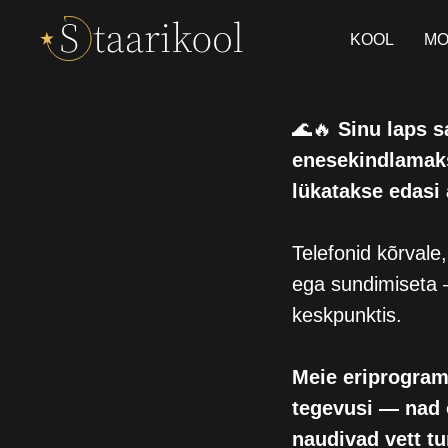
KOOL
MO
🌊🔥
Sinu laps 
enesekindlamaks
lükatakse edasi
Telefonid kõrvale
ega sundimiseta –
keskpunktis.
Meie eriprogramm
tegevusi — nad 
naudivad vett tu