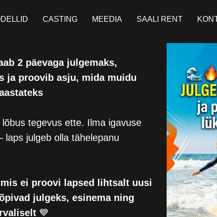
DELLID
CASTING
MEEDIA
SAALI RENT
KON
saab 2 päevaga julgemaks,
 ja proovib asju, mida muidu
 aastateks
, lõbus tegevus ette. Ilma igavuse
 laps julgeb olla tähelepanu
is ei proovi lapsed lihtsalt uusi
õpivad julgeks, esinema ning
rvaliselt
💙