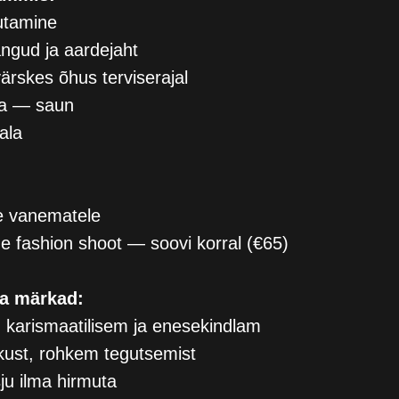
utamine
ud ja aardejaht
ärskes õhus terviserajal
a — saun
ala
e vanematele
e fashion shoot — soovi korral (€65)
a märkad:
 karismaatilisem ja enesekindlam
ust, rohkem tegutsemist
ju ilma hirmuta