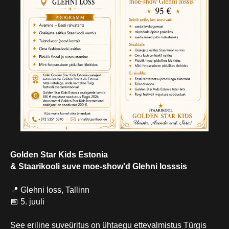
Golden Star Kids Estonia
& Staarikooli suve moe-show'd Glehni losssis
📍 Glehni loss, Tallinn
📅 5. juuli
See eriline suveüritus on ühtaegu ettevalmistus Türgis