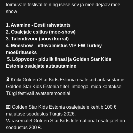
toimuvale festivalile ning iseseisev ja meeldejääv moe-
show
1. Avamine - Eesti rahvatants
2. Osalejate esitlus (moe-show)
3. Talendivoor (soovi korral)
4. Moeshow – ettevalmistus VIP FW Turkey
moeürituseks
5. Lõppvoor - pidulik finaal ja Golden Star Kids
Estonia osalejate autasutamine
🎗 Kõiki Golden Star Kids Estonia osalejaid autasustame
Golden Star Kids Estonia tiitel-lintidega, mida kantakse
Türgi festivali avatseremoonial.
💶 Golden Star Kids Estonia osalejatele kehtib 100 €
majutuse soodustus Türgis 2026.
Varasematel Golden Star Kids International osalejatel on
soodustus 200 €.