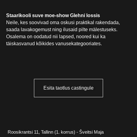
Staarikooli suve moe-show Glehni lossis
Neile, kes soovivad oma oskusi praktikal rakendada,
Roosikrantsi 11, Tallinn (1. korrus) - Šveitsi Maja
saada lavakogemust ning ilusaid pilte mälestuseks.
Osalema on oodatud nii lapsed, noored kui ka
Nelgi tee 1, Viimsi (1. korrus) - Viimsi Huvikeskus
täiskasvanud kõikides vanusekategooriates.
info@staarikool.ee
Anna Birjukova
+372 5351 5340 anna@staarikool.ee
Karina Demutskaja
+372 553 0987 karina@staarikool.ee
Esita taotlus castingule
Esita küsimus