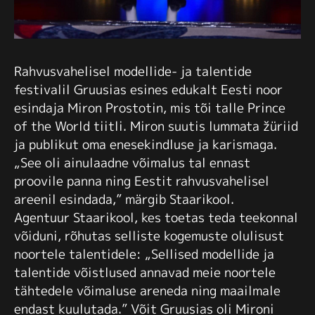
Rahvusvahelisel modellide- ja talentide
festivalil Gruusias esines edukalt Eesti noor
esindaja Miron Prostotin, mis tõi talle Prince
of the World tiitli. Miron suutis lummata žüriid
ja publikut oma enesekindluse ja karismaga.
„See oli ainulaadne võimalus tal ennast
proovile panna ning Eestit rahvusvahelisel
areenil esindada,” märgib Staarikool.
Agentuur Staarikool, kes toetas teda teekonnal
võiduni, rõhutas selliste kogemuste olulisust
noortele talentidele: „Sellised modellide ja
talentide võistlused annavad meie noortele
tähtedele võimaluse areneda ning maailmale
endast kuulutada.” Võit Gruusias oli Mironi